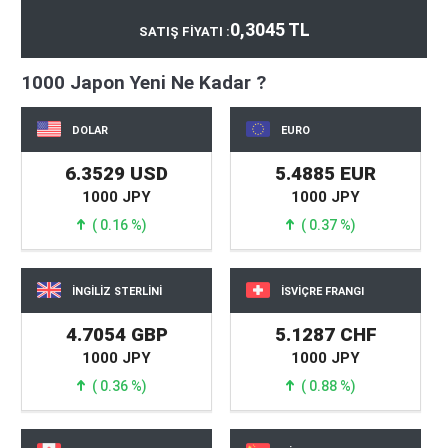
0,3045 TL
SATIŞ FİYATI :
1000 Japon Yeni Ne Kadar ?
DOLAR
EURO
6.3529 USD
5.4885 EUR
1000 JPY
1000 JPY
( 0.16 %)
( 0.37 %)
İNGİLİZ STERLİNİ
İSVİÇRE FRANGI
4.7054 GBP
5.1287 CHF
1000 JPY
1000 JPY
( 0.36 %)
( 0.88 %)