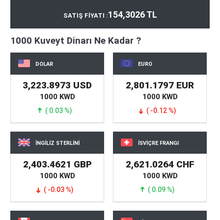
154,3026 TL
SATIŞ FİYATI :
1000 Kuveyt Dinarı Ne Kadar ?
DOLAR
EURO
3,223.8973 USD
2,801.1797 EUR
1000 KWD
1000 KWD
( 0.03 %)
( -0.12 %)
İNGİLİZ STERLİNİ
İSVİÇRE FRANGI
2,403.4621 GBP
2,621.0264 CHF
1000 KWD
1000 KWD
( -0.03 %)
( 0.09 %)