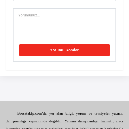
Borsatakip.com’da yer alan bilgi, yorum ve tavsiyeler yatırım
danışmanlığı kapsamında değildir. Yatırım danışmanlığı hizmeti; aracı
kurumlar, portföy yönetim şirketleri, mevduat kabul etmeyen bankalar ile